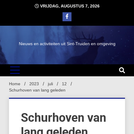
Ga
VRIJDAG, AUGUSTUS 7, 2026
naar
de
inhoud
Nieuws en activiteiten uit Sint-Truiden en omgeving
Home
2023
juli
12
Schurhoven van lang geleden
Schurhoven van
lang geleden