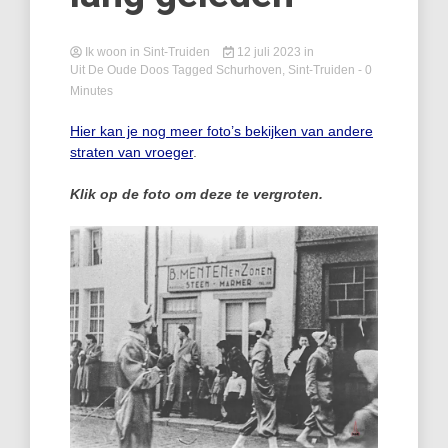
Ik woon in Sint-Truiden
12 juli 2023
in
Uit De Oude Doos
Tagged
Schurhoven
,
Sint-Truiden
- 0
Minutes
Hier kan je nog meer foto’s bekijken van andere
straten van vroeger
.
Klik op de foto om deze te vergroten.