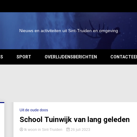
Nieuws en activiteiten uit Sint-Truiden en omgeving
OS
SPORT
OVERLIJDENSBERICHTEN
CONTACTEE
Uit de oude doos
School Tuinwijk van lang geleden
Ik woon in Sint-Truiden
26 juli 2023