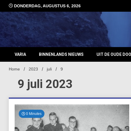
Ga
DONDERDAG, AUGUSTUS 6, 2026
naar
de
inhoud
VARIA
BINNENLANDS NIEUWS
UIT DE OUDE DO
Home
2023
juli
9
9 juli 2023
0 Minutes