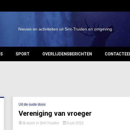
Nieuws en activiteiten uit Sint-Truiden en omgeving
OS
SPORT
OVERLIJDENSBERICHTEN
CONTACTEE
Uit de oude doos
Vereniging van vroeger
Ik woon in Sint-Truiden
9 juli 2023