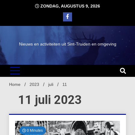
Ga
ZONDAG, AUGUSTUS 9, 2026
naar
de
inhoud
Nieuws en activiteiten uit Sint-Truiden en omgeving
Home
2023
juli
11
11 juli 2023
0 Minutes