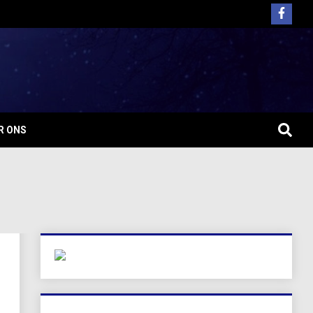
R ONS