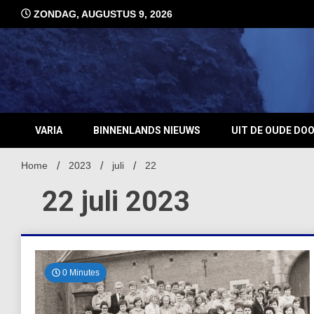
Ga
ZONDAG, AUGUSTUS 9, 2026
naar
de
inhoud
VARIA
BINNENLANDS NIEUWS
UIT DE OUDE DO
Home
2023
juli
22
22 juli 2023
0 Minutes