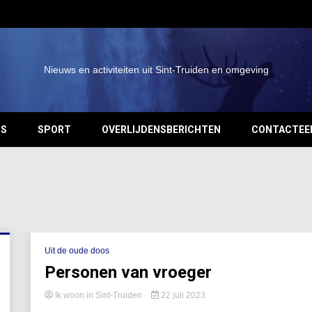
Nieuws en activiteiten uit Sint-Truiden en omgeving
OS
SPORT
OVERLIJDENSBERICHTEN
CONTACTEE
Uit de oude doos
Personen van vroeger
Ik woon in Sint-Truiden
22 juli 2023