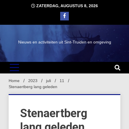
Ga
ZATERDAG, AUGUSTUS 8, 2026
naar
de
inhoud
Nieuws en activiteiten uit Sint-Truiden en omgeving
Home
2023
juli
11
Stenaertberg lang geleden
Stenaertberg
lang geleden