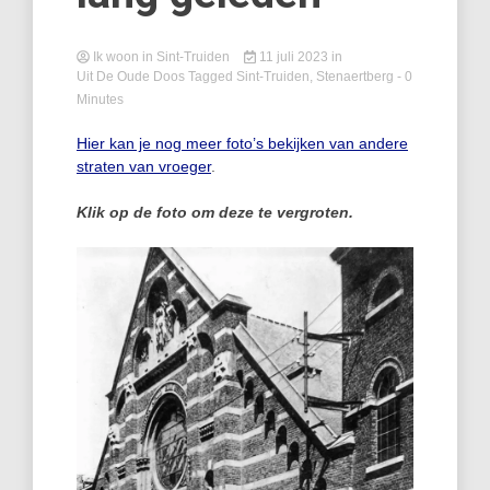
Ik woon in Sint-Truiden
11 juli 2023
in
Uit De Oude Doos
Tagged
Sint-Truiden
,
Stenaertberg
- 0
Minutes
Hier kan je nog meer foto’s bekijken van andere
straten van vroeger
.
Klik op de foto om deze te vergroten.