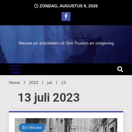
Ga
ZONDAG, AUGUSTUS 9, 2026
naar
de
inhoud
Nieuws en activiteiten uit Sint-Truiden en omgeving
Home
2023
juli
13
13 juli 2023
0 Minutes