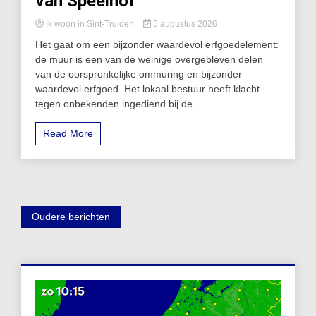
van Speelhof
Ik woon in Sint-Truiden
5 augustus 2026
Het gaat om een bijzonder waardevol erfgoedelement:
de muur is een van de weinige overgebleven delen
van de oorspronkelijke ommuring en bijzonder
waardevol erfgoed. Het lokaal bestuur heeft klacht
tegen onbekenden ingediend bij de...
Read More
Berichtennavigatie
Oudere berichten