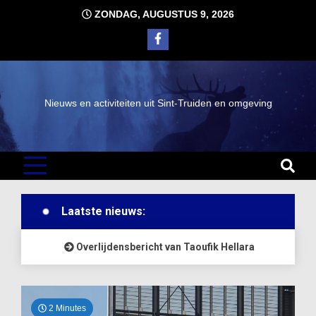
Ga
ZONDAG, AUGUSTUS 9, 2026
naar
de
inhoud
Nieuws en activiteiten uit Sint-Truiden en omgeving
Laatste nieuws:
ek
Overlijdensbericht van Taoufik Hellara
Ove
2 Minutes