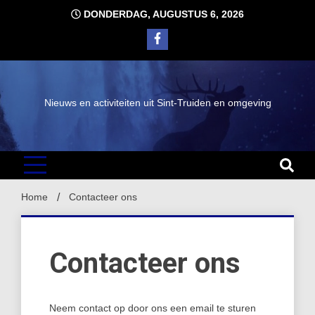
Ga
DONDERDAG, AUGUSTUS 6, 2026
naar
de
inhoud
Nieuws en activiteiten uit Sint-Truiden en omgeving
Home
Contacteer ons
Contacteer ons
Neem contact op door ons een email te sturen