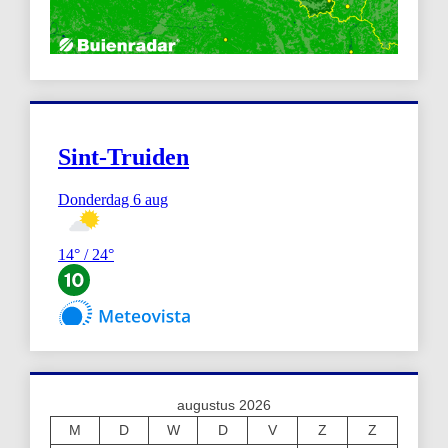
augustus 2026
M
D
W
D
V
Z
Z