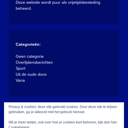
Deze website wordt puur als vrijetijdsbesteding
beheerd.
Categorieën:
Geen categorie
Overlijdensberichten
Sport
Uit de oude doos
Varia
Privacy & cookies: deze site gebruikt cookies. Door deze site te blijven
gebruiken, ga je akkoord met het gebruik hiervan.
Wil je meer weten, ook over hoe je cookies kunt beheren, kijk dan hier:
Cookiebeleid