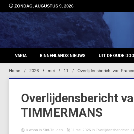
Ga
ZONDAG, AUGUSTUS 9, 2026
naar
de
inhoud
VARIA
BINNENLANDS NIEUWS
UIT DE OUDE DO
Home
2026
mei
11
Overlijdensbericht van Fra
Overlijdensbericht v
TIMMERMANS
Ik woon in Sint-Truiden
11 mei 2026
in
Overlijdensberichten
,
U