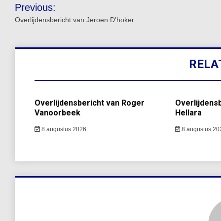
Bericht
Previous:
navigatie
Overlijdensbericht van Jeroen D’hoker
RELA
Overlijdensbericht van Roger
Overlijdens
Vanoorbeek
Hellara
8 augustus 2026
8 augustus 20