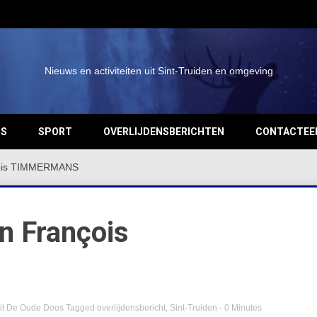
Nieuws en activiteiten uit Sint-Truiden en omgeving
OS
SPORT
OVERLIJDENSBERICHTEN
CONTACTEE
nçois TIMMERMANS
an François
it De Oude Doos
Tagged
overlijdensbericht
,
Sint-Truiden
- 0 Minutes