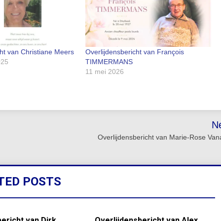
cht van Christiane Meers
Overlijdensbericht van François
025
TIMMERMANS
11 mei 2026
N
Overlijdensbericht van Marie-Rose Va
TED POSTS
ericht van Dirk
Overlijdensbericht van Alex