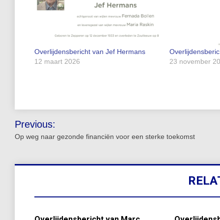
Overlijdensbericht van Jef Hermans
Overlijdensberi
12 maart 2026
23 november 2
Bericht
Previous:
navigatie
Op weg naar gezonde financiën voor een sterke toekomst
RELA
Overlijdensbericht van Marc
Overlijdensb