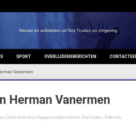
Nieuws en activiteiten uit Sint-Truiden en omgeving
OS
SPORT
OVERLIJDENSBERICHTEN
CONTACTEE
 Herman Vanermen
van Herman Vanermen
ten
,
Uit De Oude Doos
Tagged
overlijdensbericht
,
Sint-Truiden
- 0 Minutes