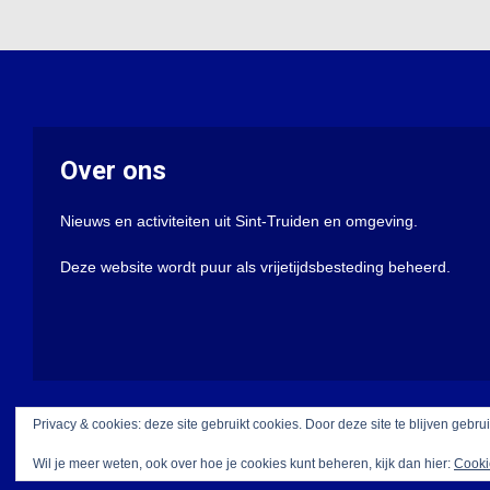
Over ons
Nieuws en activiteiten uit Sint-Truiden en omgeving.
Deze website wordt puur als vrijetijdsbesteding beheerd.
Privacy & cookies: deze site gebruikt cookies. Door deze site te blijven gebru
Wil je meer weten, ook over hoe je cookies kunt beheren, kijk dan hier:
Cooki