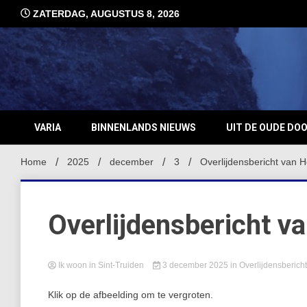
Ga
ZATERDAG, AUGUSTUS 8, 2026
naar
de
inhoud
VARIA
BINNENLANDS NIEUWS
UIT DE OUDE DO
Home
2025
december
3
Overlijdensbericht van
Overlijdensbericht 
Ik woon in Sint-Truiden
3 december 2025
in
Overlijdensberich
Klik op de afbeelding om te vergroten.