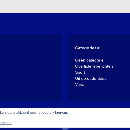
Categorieën:
Geen categorie
Overlijdensberichten
Sport
Uit de oude doos
Varia
iken, ga je akkoord met het gebruik hiervan.
ebeleid