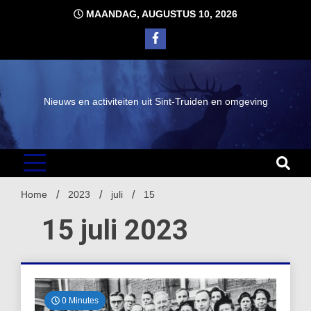
Ga
MAANDAG, AUGUSTUS 10, 2026
naar
de
inhoud
Nieuws en activiteiten uit Sint-Truiden en omgeving
Home
2023
juli
15
15 juli 2023
0 Minutes