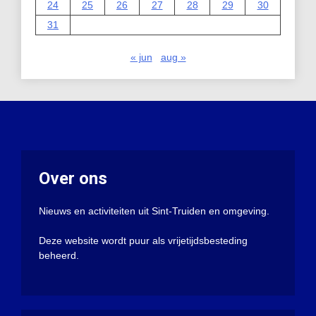
24
25
26
27
28
29
30
31
« jun
aug »
Over ons
Nieuws en activiteiten uit Sint-Truiden en omgeving.
Deze website wordt puur als vrijetijdsbesteding
beheerd.