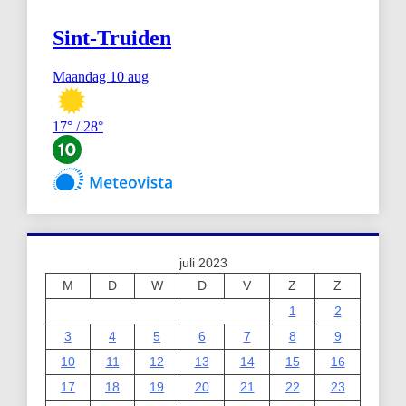
juli 2023
M
D
W
D
V
Z
Z
1
2
3
4
5
6
7
8
9
10
11
12
13
14
15
16
17
18
19
20
21
22
23