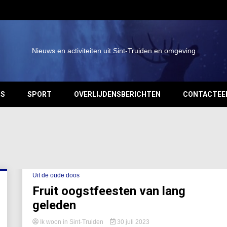
Nieuws en activiteiten uit Sint-Truiden en omgeving
OS
SPORT
OVERLIJDENSBERICHTEN
CONTACTEE
Uit de oude doos
Fruit oogstfeesten van lang
geleden
Ik woon in Sint-Truiden
30 juli 2023