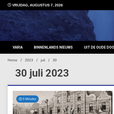
Ga
VRIJDAG, AUGUSTUS 7, 2026
naar
de
inhoud
VARIA
BINNENLANDS NIEUWS
UIT DE OUDE DO
Home
2023
juli
30
30 juli 2023
0 Minutes