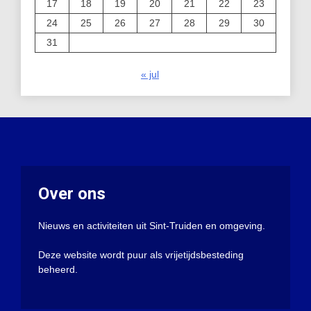
17
18
19
20
21
22
23
24
25
26
27
28
29
30
31
« jul
Over ons
Nieuws en activiteiten uit Sint-Truiden en omgeving.
Deze website wordt puur als vrijetijdsbesteding
beheerd.