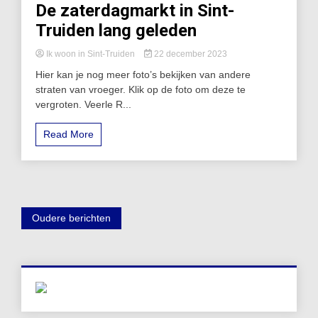
De zaterdagmarkt in Sint-
Truiden lang geleden
Ik woon in Sint-Truiden
22 december 2023
Hier kan je nog meer foto’s bekijken van andere
straten van vroeger. Klik op de foto om deze te
vergroten. Veerle R...
Read More
Berichtennavigatie
Oudere berichten