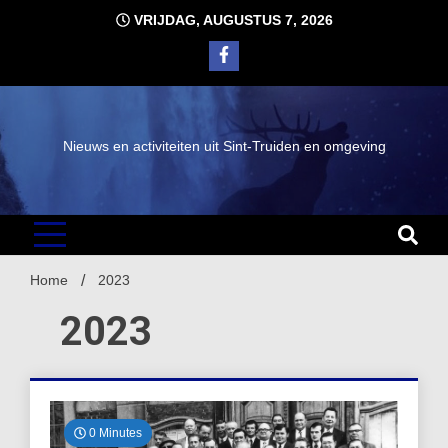
Ga
VRIJDAG, AUGUSTUS 7, 2026
naar
de
inhoud
Nieuws en activiteiten uit Sint-Truiden en omgeving
Home
2023
2023
0 Minutes