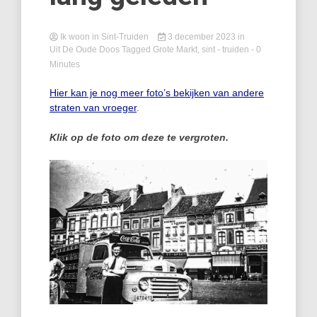
Ik woon in Sint-Truiden
3 december 2023
in
Uit De Oude Doos
Tagged
Grote Markt
,
sint - truiden
- 0
Minutes
Hier kan je nog meer foto’s bekijken van andere
straten van vroeger
.
Klik op de foto om deze te vergroten.