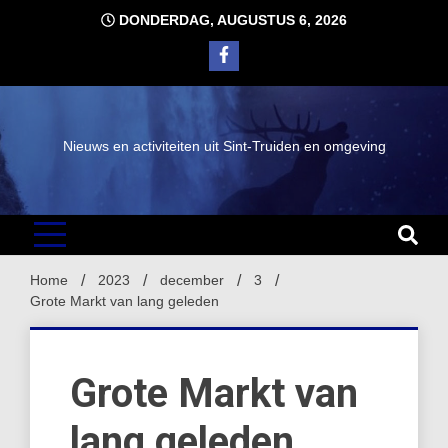
Ga
DONDERDAG, AUGUSTUS 6, 2026
naar
de
inhoud
Nieuws en activiteiten uit Sint-Truiden en omgeving
Home
2023
december
3
Grote Markt van lang geleden
Grote Markt van
lang geleden