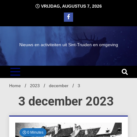
Ga
VRIJDAG, AUGUSTUS 7, 2026
naar
de
inhoud
Nieuws en activiteiten uit Sint-Truiden en omgeving
Home
2023
december
3
3 december 2023
0 Minutes