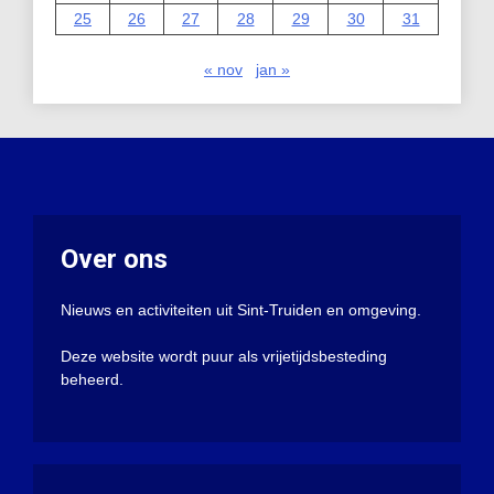
25
26
27
28
29
30
31
« nov
jan »
Over ons
Nieuws en activiteiten uit Sint-Truiden en omgeving.
Deze website wordt puur als vrijetijdsbesteding
beheerd.