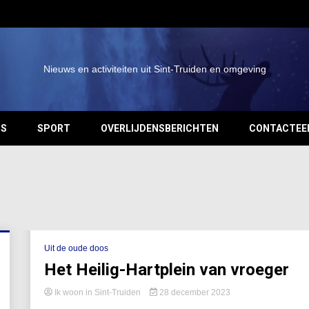
Nieuws en activiteiten uit Sint-Truiden en omgeving
OS
SPORT
OVERLIJDENSBERICHTEN
CONTACTEE
Uit de oude doos
Het Heilig-Hartplein van vroeger
Ik woon in Sint-Truiden
28 december 2023