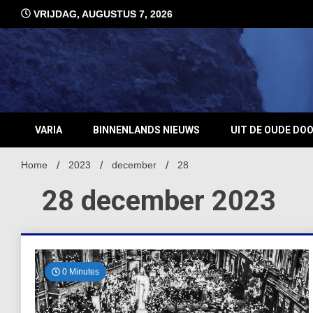
Ga
VRIJDAG, AUGUSTUS 7, 2026
naar
de
inhoud
VARIA
BINNENLANDS NIEUWS
UIT DE OUDE DO
Home
2023
december
28
28 december 2023
0 Minutes