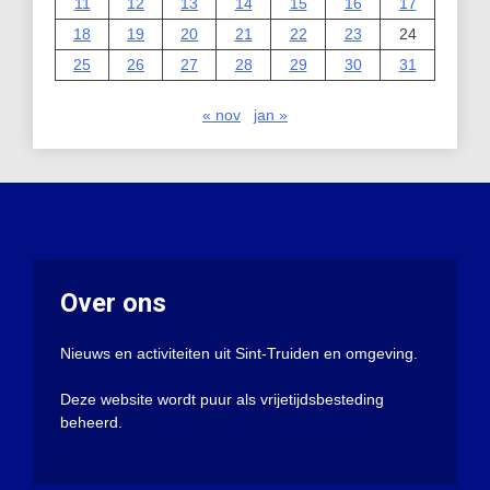
11
12
13
14
15
16
17
18
19
20
21
22
23
24
25
26
27
28
29
30
31
« nov
jan »
Over ons
Nieuws en activiteiten uit Sint-Truiden en omgeving.
Deze website wordt puur als vrijetijdsbesteding
beheerd.