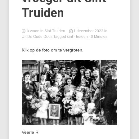
Truiden
Ik woon in Sint-Truiden
1 december 2023
in
Uit De Oude Doos
Tagged
sint - truiden
- 0 Minutes
Klik op de foto om te vergroten.
Veerle R