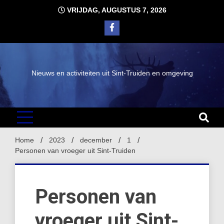
Ga
VRIJDAG, AUGUSTUS 7, 2026
naar
de
inhoud
Nieuws en activiteiten uit Sint-Truiden en omgeving
Home
2023
december
1
Personen van vroeger uit Sint-Truiden
Personen van
vroeger uit Sint-