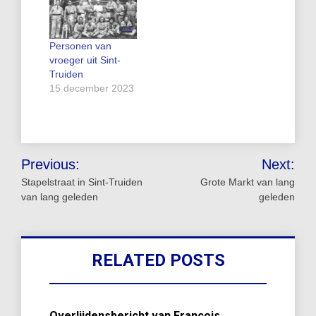
Personen van
vroeger uit Sint-
Truiden
15 december 2023
Bericht
Previous:
Next:
navigatie
Stapelstraat in Sint-Truiden
Grote Markt van lang
van lang geleden
geleden
RELATED POSTS
Overlijdensbericht van François