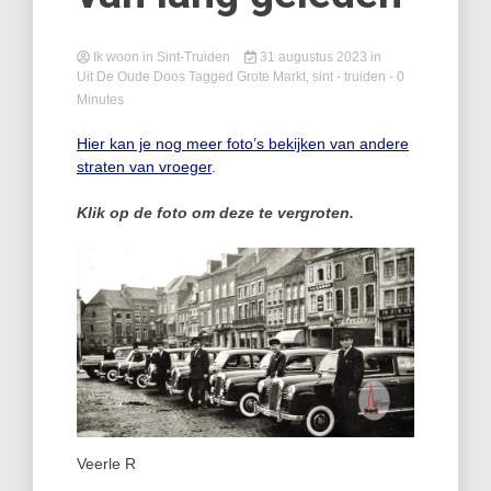
Ik woon in Sint-Truiden
31 augustus 2023
in
Uit De Oude Doos
Tagged
Grote Markt
,
sint - truiden
- 0
Minutes
Hier kan je nog meer foto’s bekijken van andere
straten van vroeger
.
Klik op de foto om deze te vergroten.
Veerle R