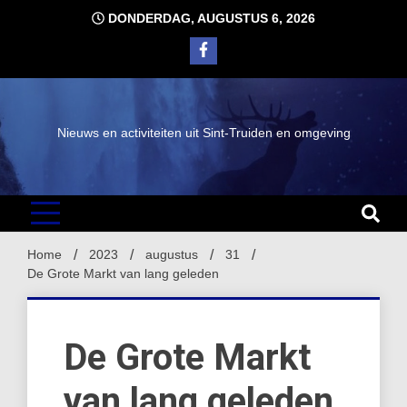
Ga
DONDERDAG, AUGUSTUS 6, 2026
naar
de
inhoud
Nieuws en activiteiten uit Sint-Truiden en omgeving
Home
2023
augustus
31
De Grote Markt van lang geleden
De Grote Markt
van lang geleden