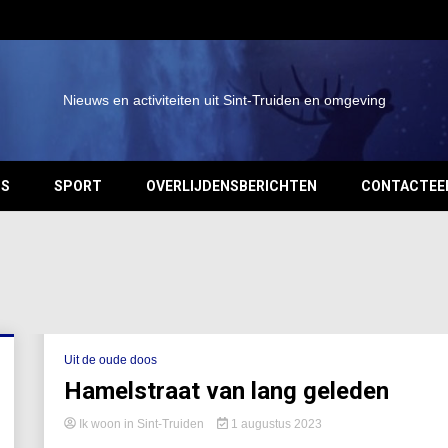
Nieuws en activiteiten uit Sint-Truiden en omgeving
OS
SPORT
OVERLIJDENSBERICHTEN
CONTACTEE
Uit de oude doos
Hamelstraat van lang geleden
Ik woon in Sint-Truiden
1 augustus 2023