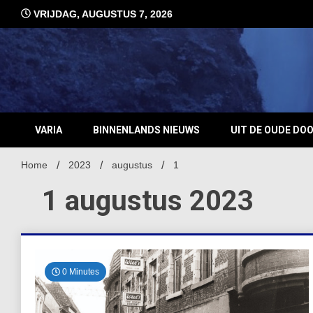
Ga
VRIJDAG, AUGUSTUS 7, 2026
naar
de
inhoud
VARIA
BINNENLANDS NIEUWS
UIT DE OUDE DO
Home
2023
augustus
1
1 augustus 2023
0 Minutes