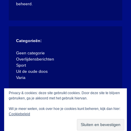
beheerd.
Categorieën:
Geen categorie
Overlijdensberichten
Sport
Uit de oude doos
Varia
Privacy & cookies: deze site gebruikt cookies. Door deze site te blijven
gebruiken, ga je akkoord met het gebruik hiervan.
Wil je meer weten, ook over hoe je cookies kunt beheren, kijk dan hier:
Cookiebeleid