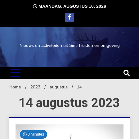
Ga
MAANDAG, AUGUSTUS 10, 2026
naar
de
inhoud
Nieuws en activiteiten uit Sint-Truiden en omgeving
Home
2023
augustus
14
14 augustus 2023
0 Minutes