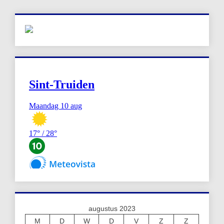
augustus 2023
M
D
W
D
V
Z
Z