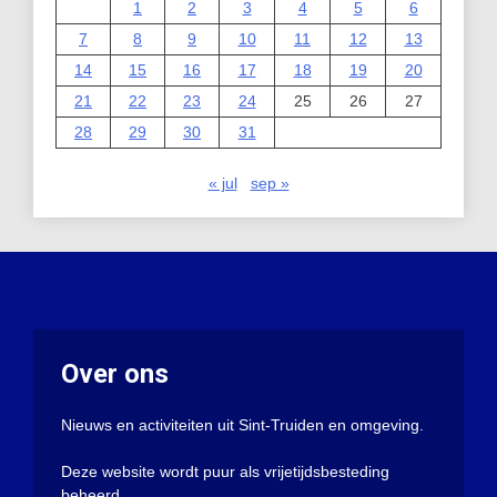
1
2
3
4
5
6
7
8
9
10
11
12
13
14
15
16
17
18
19
20
21
22
23
24
25
26
27
28
29
30
31
« jul
sep »
Over ons
Nieuws en activiteiten uit Sint-Truiden en omgeving.
Deze website wordt puur als vrijetijdsbesteding
beheerd.