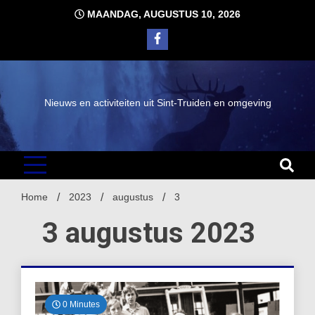
Ga
MAANDAG, AUGUSTUS 10, 2026
naar
de
inhoud
Nieuws en activiteiten uit Sint-Truiden en omgeving
Home
2023
augustus
3
3 augustus 2023
0 Minutes