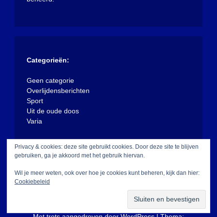
Categorieën:
Geen categorie
Overlijdensberichten
Sport
Uit de oude doos
Varia
Privacy & cookies: deze site gebruikt cookies. Door deze site te blijven
gebruiken, ga je akkoord met het gebruik hiervan.
Wil je meer weten, ook over hoe je cookies kunt beheren, kijk dan hier:
Cookiebeleid
Met trots aangedreven door WordPress
|
Thema: