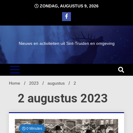
Ga
ZONDAG, AUGUSTUS 9, 2026
naar
de
inhoud
Nieuws en activiteiten uit Sint-Truiden en omgeving
Home
2023
augustus
2
2 augustus 2023
0 Minutes