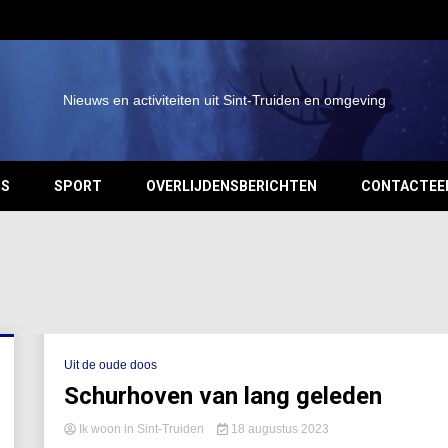
Nieuws en activiteiten uit Sint-Truiden en omgeving
OS
SPORT
OVERLIJDENSBERICHTEN
CONTACTEE
Uit de oude doos
Schurhoven van lang geleden
Ik woon in Sint-Truiden
18 augustus 2023