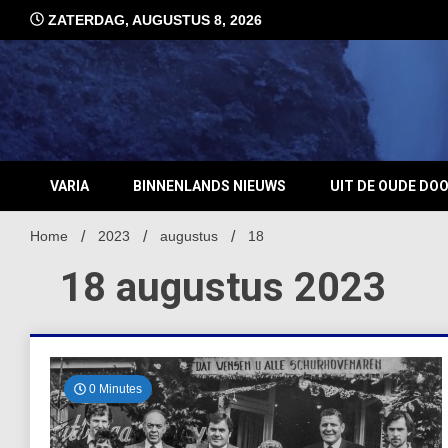
Ga
ZATERDAG, AUGUSTUS 8, 2026
naar
de
inhoud
VARIA
BINNENLANDS NIEUWS
UIT DE OUDE DO
Home
2023
augustus
18
18 augustus 2023
0 Minutes