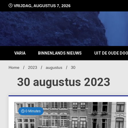
Ga
VRIJDAG, AUGUSTUS 7, 2026
naar
de
inhoud
VARIA
BINNENLANDS NIEUWS
UIT DE OUDE DO
Home
2023
augustus
30
30 augustus 2023
0 Minutes