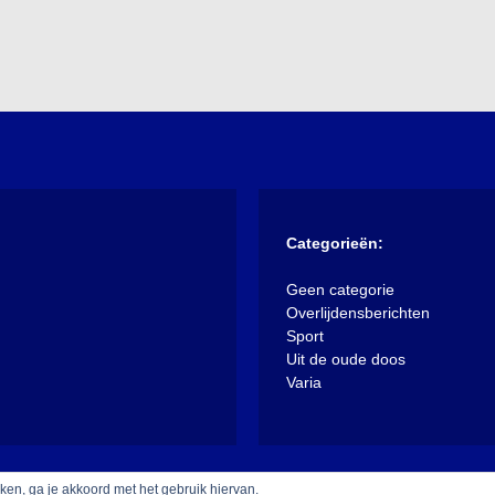
Categorieën:
Geen categorie
Overlijdensberichten
Sport
Uit de oude doos
Varia
iken, ga je akkoord met het gebruik hiervan.