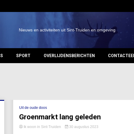
Nieuws en activiteiten uit Sint-Truiden en omgeving
OS
SPORT
OVERLIJDENSBERICHTEN
CONTACTEE
Uit de oude doos
Groenmarkt lang geleden
Ik woon in Sint-Truiden
30 augustus 2023