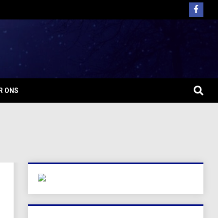
R ONS