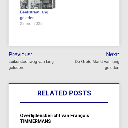
Beekstraat lang
geleden
23 mei 2023
Bericht
Previous:
Next:
navigatie
Luikersteenweg van lang
De Grote Markt van lang
geleden
geleden
RELATED POSTS
Overlijdensbericht van François
TIMMERMANS