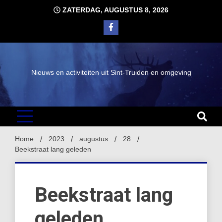
Ga
ZATERDAG, AUGUSTUS 8, 2026
naar
de
inhoud
Nieuws en activiteiten uit Sint-Truiden en omgeving
Home
2023
augustus
28
Beekstraat lang geleden
Beekstraat lang
geleden