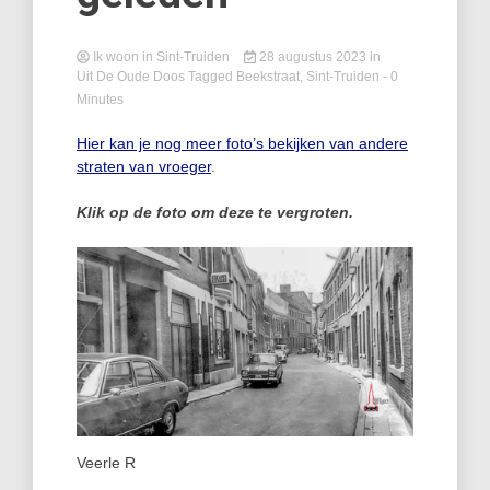
Ik woon in Sint-Truiden
28 augustus 2023
in
Uit De Oude Doos
Tagged
Beekstraat
,
Sint-Truiden
- 0
Minutes
Hier kan je nog meer foto’s bekijken van andere
straten van vroeger
.
Klik op de foto om deze te vergroten.
Veerle R