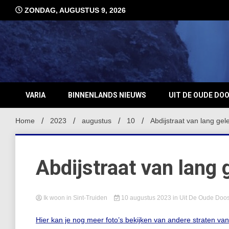
Ga
ZONDAG, AUGUSTUS 9, 2026
naar
de
inhoud
VARIA
BINNENLANDS NIEUWS
UIT DE OUDE DO
Home
2023
augustus
10
Abdijstraat van lang ge
Abdijstraat van lang 
Ik woon in Sint-Truiden
10 augustus 2023
in
Uit De Oude Doo
Hier kan je nog meer foto’s bekijken van andere straten va