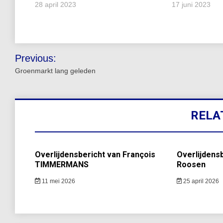
28 april 2023
17 juni 2023
Bericht
Previous:
navigatie
Groenmarkt lang geleden
RELA
Overlijdensbericht van François
Overlijdensb
TIMMERMANS
Roosen
11 mei 2026
25 april 2026