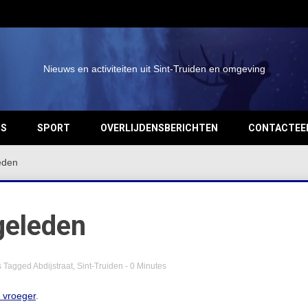
Nieuws en activiteiten uit Sint-Truiden en omgeving
OS
SPORT
OVERLIJDENSBERICHTEN
CONTACTEE
leden
geleden
s
Tagged
Abdijstraat
,
Sint-Truiden
- 0 Minutes
n vroeger
.