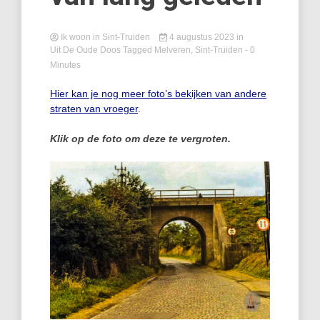
Ik woon in Sint-Truiden
4 augustus 2023
in
Uit De Oude Doos
Tagged
Melveren
,
Sint-Truiden
- 0
Minutes
Hier kan je nog meer foto’s bekijken van andere
straten van vroeger
.
Klik op de foto om deze te vergroten.