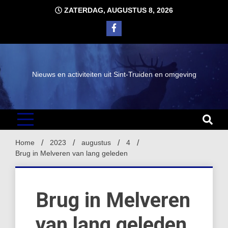
Ga
ZATERDAG, AUGUSTUS 8, 2026
naar
de
inhoud
Nieuws en activiteiten uit Sint-Truiden en omgeving
Home
2023
augustus
4
Brug in Melveren van lang geleden
Brug in Melveren
van lang geleden