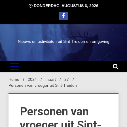
Ga
DONDERDAG, AUGUSTUS 6, 2026
naar
de
inhoud
Nieuws en activiteiten uit Sint-Truiden en omgeving
Home
2024
maart
27
Personen van vroeger uit Sint-Truiden
Personen van
vroeger uit Sint-