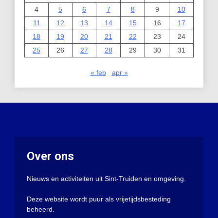
4
5
6
7
8
9
10
11
12
13
14
15
16
17
18
19
20
21
22
23
24
25
26
27
28
29
30
31
« feb
apr »
Over ons
Nieuws en activiteiten uit Sint-Truiden en omgeving.
Deze website wordt puur als vrijetijdsbesteding
beheerd.