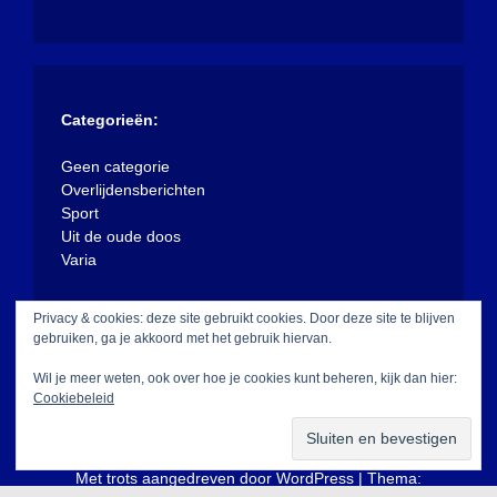
Categorieën:
Geen categorie
Overlijdensberichten
Sport
Uit de oude doos
Varia
Privacy & cookies: deze site gebruikt cookies. Door deze site te blijven
gebruiken, ga je akkoord met het gebruik hiervan.
Wil je meer weten, ook over hoe je cookies kunt beheren, kijk dan hier:
Cookiebeleid
Met trots aangedreven door WordPress
|
Thema: