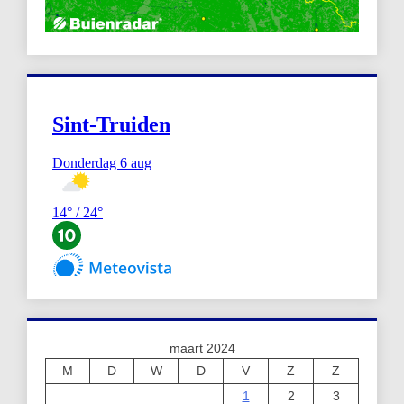
maart 2024
M
D
W
D
V
Z
Z
1
2
3