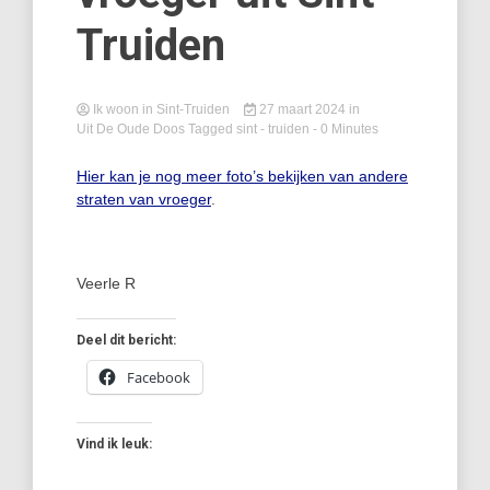
Truiden
Ik woon in Sint-Truiden
27 maart 2024
in
Uit De Oude Doos
Tagged
sint - truiden
- 0 Minutes
Hier kan je nog meer foto’s bekijken van andere
straten van vroeger
.
Veerle R
Deel dit bericht:
Facebook
Vind ik leuk: