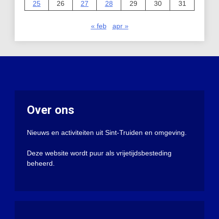
25
26
27
28
29
30
31
« feb
apr »
Over ons
Nieuws en activiteiten uit Sint-Truiden en omgeving.
Deze website wordt puur als vrijetijdsbesteding
beheerd.