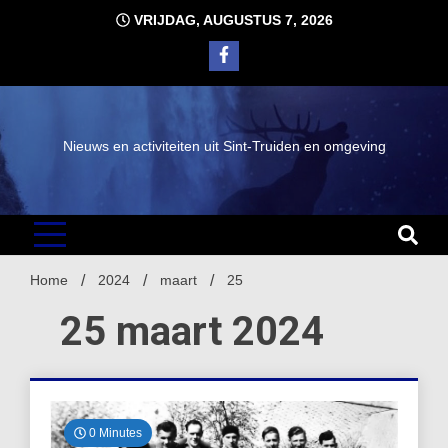
Ga
VRIJDAG, AUGUSTUS 7, 2026
naar
de
inhoud
Nieuws en activiteiten uit Sint-Truiden en omgeving
Home
2024
maart
25
25 maart 2024
0 Minutes