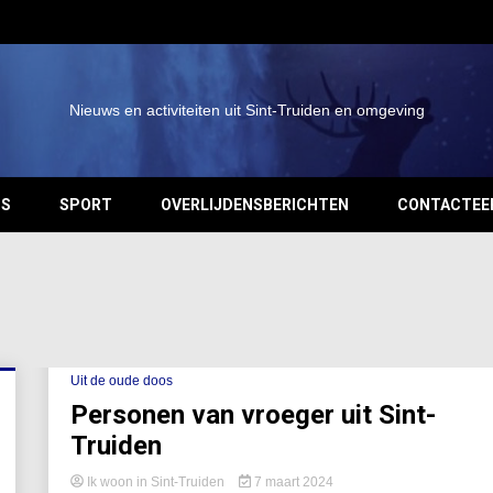
Nieuws en activiteiten uit Sint-Truiden en omgeving
OS
SPORT
OVERLIJDENSBERICHTEN
CONTACTEE
Uit de oude doos
Personen van vroeger uit Sint-
Truiden
Ik woon in Sint-Truiden
7 maart 2024