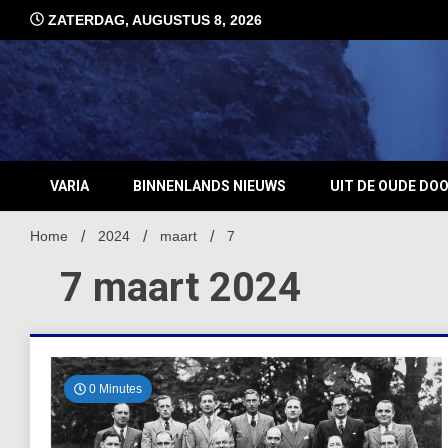
Ga
ZATERDAG, AUGUSTUS 8, 2026
naar
de
inhoud
VARIA
BINNENLANDS NIEUWS
UIT DE OUDE DO
Home
2024
maart
7
7 maart 2024
0 Minutes