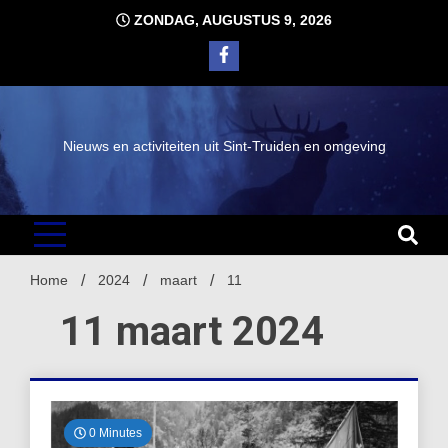
Ga
ZONDAG, AUGUSTUS 9, 2026
naar
de
inhoud
Nieuws en activiteiten uit Sint-Truiden en omgeving
Home
2024
maart
11
11 maart 2024
0 Minutes