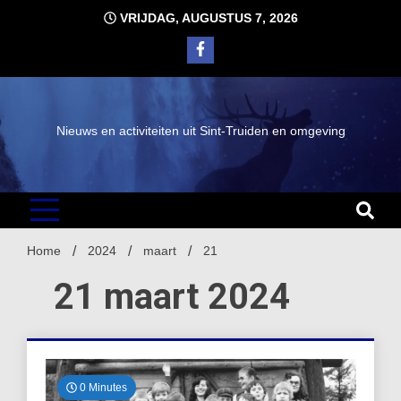
Ga
VRIJDAG, AUGUSTUS 7, 2026
naar
de
inhoud
Nieuws en activiteiten uit Sint-Truiden en omgeving
Home
2024
maart
21
21 maart 2024
0 Minutes