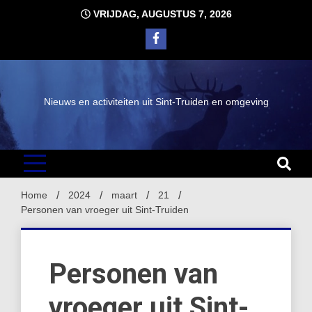
Ga
VRIJDAG, AUGUSTUS 7, 2026
naar
de
inhoud
Nieuws en activiteiten uit Sint-Truiden en omgeving
Home
2024
maart
21
Personen van vroeger uit Sint-Truiden
Personen van
vroeger uit Sint-