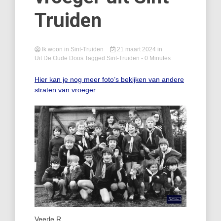
Truiden
Ik woon in Sint-Truiden
21 maart 2024
in
Uit De Oude Doos
Tagged
Sint-Truiden
- 0 Minutes
Hier kan je nog meer foto’s bekijken van andere
straten van vroeger
.
Veerle R