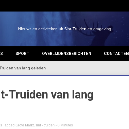
Nieuws en activiteiten uit Sint-Truiden en omgeving
OS
SPORT
OVERLIJDENSBERICHTEN
CONTACTEE
-Truiden van lang geleden
nt-Truiden van lang
os
Tagged
Grote Markt
,
sint - truiden
- 0 Minutes