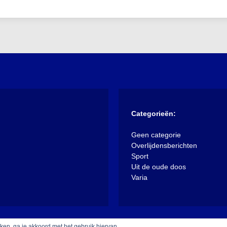
Categorieën:
Geen categorie
Overlijdensberichten
Sport
Uit de oude doos
Varia
iken, ga je akkoord met het gebruik hiervan.