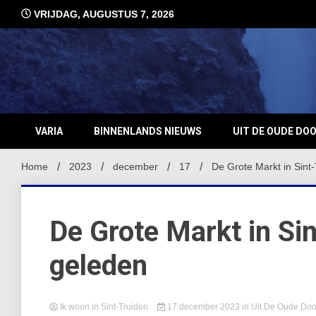
Ga
VRIJDAG, AUGUSTUS 7, 2026
naar
de
inhoud
VARIA
BINNENLANDS NIEUWS
UIT DE OUDE DO
Home
2023
december
17
De Grote Markt in Sint
De Grote Markt in Si
geleden
Ik woon in Sint-Truiden
17 december 2023
in
Uit De Oude Do