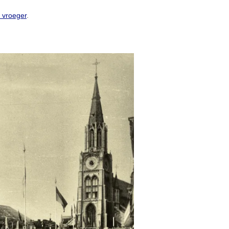
n vroeger
.