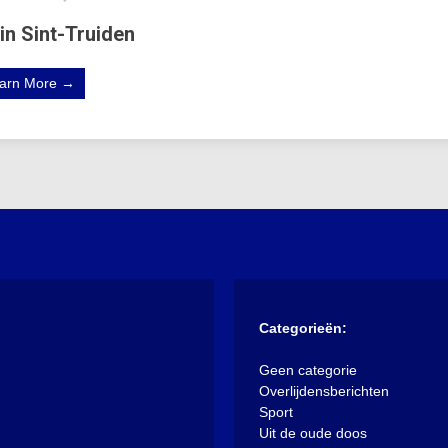
in Sint-Truiden
arn More →
Categorieën:
Geen categorie
Overlijdensberichten
Sport
Uit de oude doos