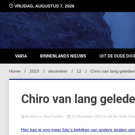
Ga
VRIJDAG, AUGUSTUS 7, 2026
naar
de
inhoud
VARIA
BINNENLANDS NIEUWS
UIT DE OUDE DO
Home
2023
december
12
Chiro van lang geleden 
Chiro van lang gelede
Ik woon in Sint-Truiden
12 december 2023
in
Uit De Oude Do
Hier kan je nog meer foto’s bekijken van andere straten va