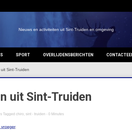
Nieuws en activiteiten uit Sint-Truiden en omgeving
OS
SPORT
OVERLIJDENSBERICHTEN
CONTACTEE
uit Sint-Truiden
n uit Sint-Truiden
os
Tagged
chiro
,
sint - truiden
- 0 Minutes
n vroeger
.