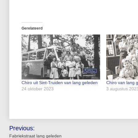
Gerelateerd
Chiro uit Sint-Truiden van lang geleden
Chiro van lang 
24 oktober 2023
3 augustus 202
Bericht
Previous:
navigatie
Fabriekstraat lang geleden