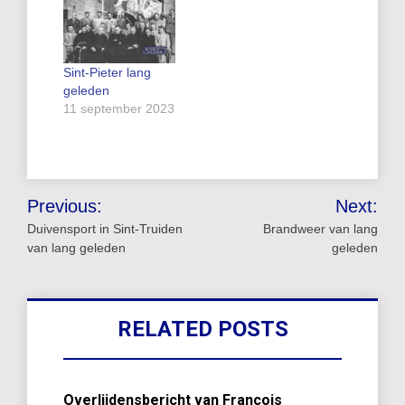
Sint-Pieter lang
geleden
11 september 2023
Bericht
Previous:
Next:
navigatie
Duivensport in Sint-Truiden
Brandweer van lang
van lang geleden
geleden
RELATED POSTS
Overlijdensbericht van François