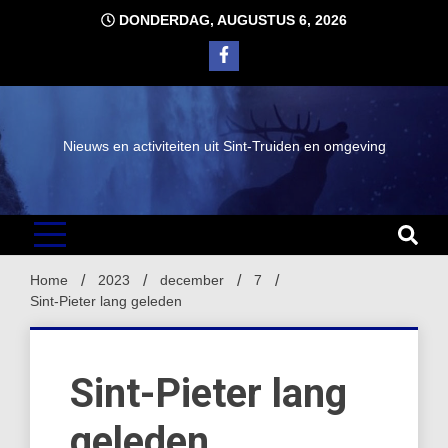
Ga
DONDERDAG, AUGUSTUS 6, 2026
naar
de
inhoud
Nieuws en activiteiten uit Sint-Truiden en omgeving
Home
2023
december
7
Sint-Pieter lang geleden
Sint-Pieter lang
geleden