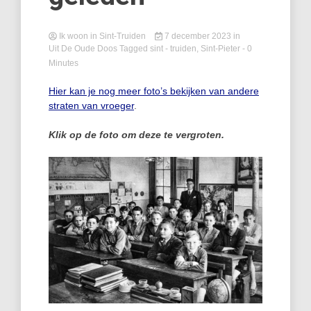
Ik woon in Sint-Truiden
7 december 2023
in
Uit De Oude Doos
Tagged
sint - truiden
,
Sint-Pieter
- 0
Minutes
Hier kan je nog meer foto’s bekijken van andere
straten van vroeger
.
Klik op de foto om deze te vergroten.