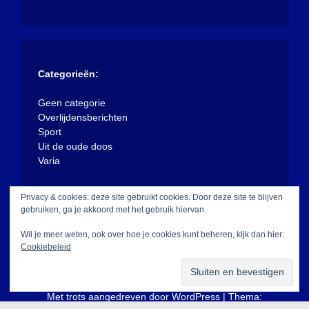
Categorieën:
Geen categorie
Overlijdensberichten
Sport
Uit de oude doos
Varia
Privacy & cookies: deze site gebruikt cookies. Door deze site te blijven
gebruiken, ga je akkoord met het gebruik hiervan.
Wil je meer weten, ook over hoe je cookies kunt beheren, kijk dan hier:
Cookiebeleid
Met trots aangedreven door WordPress
|
Thema: