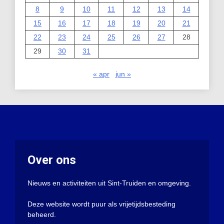
8
9
10
11
12
13
14
15
16
17
18
19
20
21
22
23
24
25
26
27
28
29
30
31
« apr
jun »
Over ons
Nieuws en activiteiten uit Sint-Truiden en omgeving.
Deze website wordt puur als vrijetijdsbesteding
beheerd.