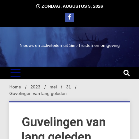
Ga
ZONDAG, AUGUSTUS 9, 2026
naar
de
inhoud
Nieuws en activiteiten uit Sint-Truiden en omgeving
Home
2023
mei
31
Guvelingen van lang geleden
Guvelingen van
lang geleden