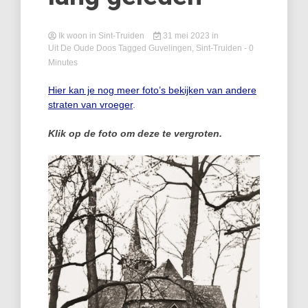
Ik woon in Sint-Truiden
31 mei 2023
in
Uit De Oude Doos
Tagged
Guvelingen
,
Sint-Truiden
- 0
Minutes
Hier kan je nog meer foto’s bekijken van andere
straten van vroeger
.
Klik op de foto om deze te vergroten.