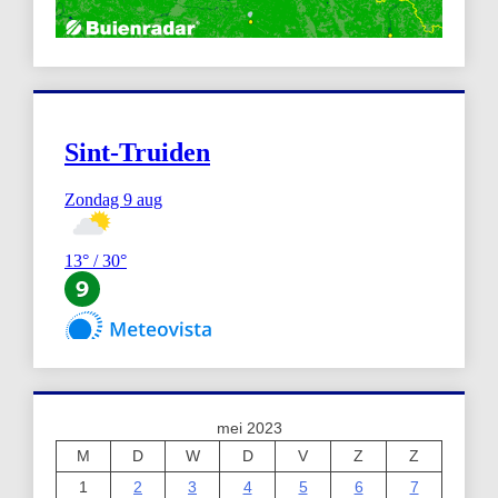
mei 2023
M
D
W
D
V
Z
Z
1
2
3
4
5
6
7