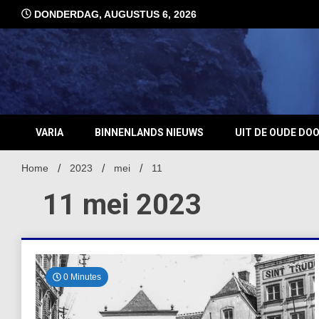
Ga
DONDERDAG, AUGUSTUS 6, 2026
naar
de
inhoud
VARIA
BINNENLANDS NIEUWS
UIT DE OUDE DO
Home
2023
mei
11
11 mei 2023
0 Minutes