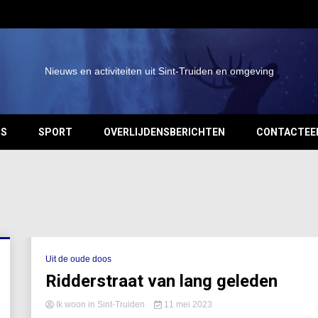
Nieuws en activiteiten uit Sint-Truiden en omgeving
OS
SPORT
OVERLIJDENSBERICHTEN
CONTACTEE
Uit de oude doos
Ridderstraat van lang geleden
Ik woon in Sint-Truiden
11 mei 2023