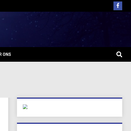
R ONS