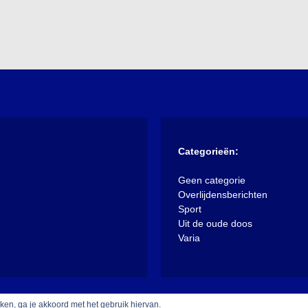
Categorieën:
Geen categorie
Overlijdensberichten
Sport
Uit de oude doos
Varia
iken, ga je akkoord met het gebruik hiervan.