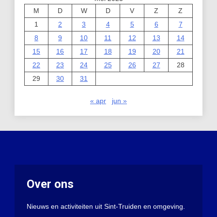
M
D
W
D
V
Z
Z
1
2
3
4
5
6
7
8
9
10
11
12
13
14
15
16
17
18
19
20
21
22
23
24
25
26
27
28
29
30
31
« apr
jun »
Over ons
Nieuws en activiteiten uit Sint-Truiden en omgeving.