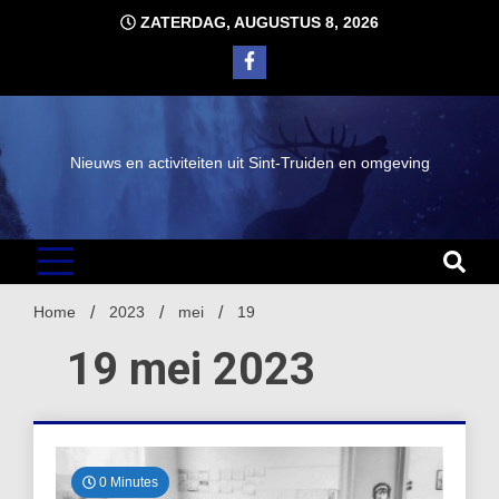
Ga
ZATERDAG, AUGUSTUS 8, 2026
naar
de
inhoud
Nieuws en activiteiten uit Sint-Truiden en omgeving
Home
2023
mei
19
19 mei 2023
0 Minutes