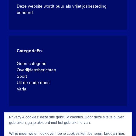
Deze website wordt puur als vrijetijdsbesteding
beheerd.
Categorieën:
Geen categorie
Overlijdensberichten
Sport
Uit de oude doos
Varia
Privacy & cookies: deze site gebruikt cookies. Door deze site te blijven
gebruiken, ga je akkoord met het gebruik hiervan.
Wil je meer weten, ook over hoe je cookies kunt beheren, kijk dan hier: