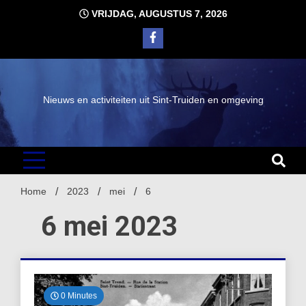
Ga
VRIJDAG, AUGUSTUS 7, 2026
naar
de
inhoud
Nieuws en activiteiten uit Sint-Truiden en omgeving
Home
2023
mei
6
6 mei 2023
0 Minutes