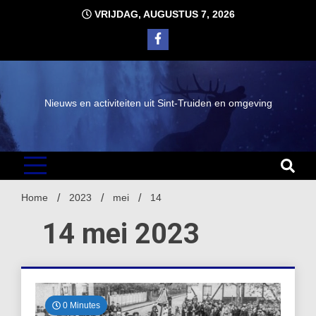
Ga
VRIJDAG, AUGUSTUS 7, 2026
naar
de
inhoud
Nieuws en activiteiten uit Sint-Truiden en omgeving
Home
2023
mei
14
14 mei 2023
0 Minutes