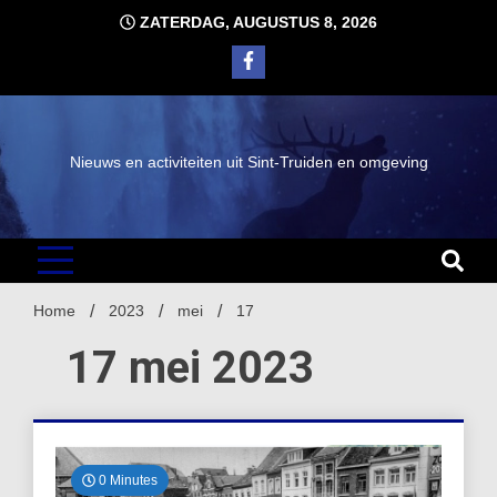
Ga
ZATERDAG, AUGUSTUS 8, 2026
naar
de
inhoud
Nieuws en activiteiten uit Sint-Truiden en omgeving
Home
2023
mei
17
17 mei 2023
0 Minutes