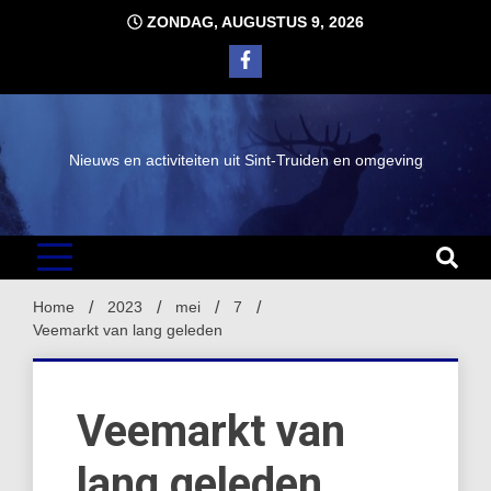
Ga
ZONDAG, AUGUSTUS 9, 2026
naar
de
inhoud
Nieuws en activiteiten uit Sint-Truiden en omgeving
Home
2023
mei
7
Veemarkt van lang geleden
Veemarkt van
lang geleden