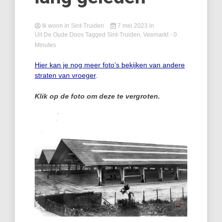
Ik woon in Sint-Truiden
7 mei 2023
in
Uit De Oude Doos
Tagged
Sint-Truiden
,
Veemarkt
- 0
Minutes
Hier kan je nog meer foto’s bekijken van andere
straten van vroeger
.
Klik op de foto om deze te vergroten.