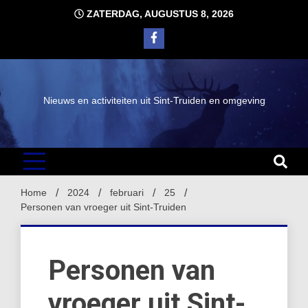
Ga
ZATERDAG, AUGUSTUS 8, 2026
naar
de
inhoud
Nieuws en activiteiten uit Sint-Truiden en omgeving
Home
2024
februari
25
Personen van vroeger uit Sint-Truiden
Personen van
vroeger uit Sint-