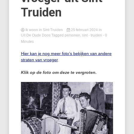
Truiden
Ik woon in Sint-Truiden
25 februari 2024
in
Uit De Oude Doos
Tagged
personen
,
sint - truiden
- 0
Minutes
Hier kan je nog meer foto’s bekijken van andere
straten van vroeger
.
Klik op de foto om deze te vergroten.