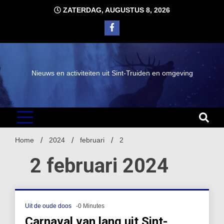
Ga
ZATERDAG, AUGUSTUS 8, 2026
naar
de
inhoud
Nieuws en activiteiten uit Sint-Truiden en omgeving
Home
2024
februari
2
2 februari 2024
Uit de oude doos
-0 Minutes
Carnaval van lang uit Sint-