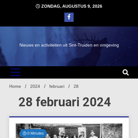
Ga
ZONDAG, AUGUSTUS 9, 2026
naar
de
inhoud
Nieuws en activiteiten uit Sint-Truiden en omgeving
Home
2024
februari
28
28 februari 2024
0 Minutes