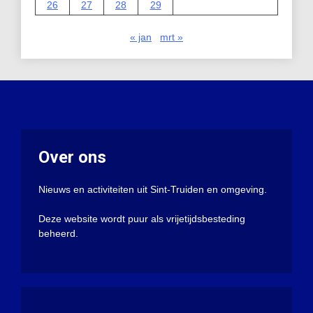
26
27
28
29
« jan
mrt »
Over ons
Nieuws en activiteiten uit Sint-Truiden en omgeving.
Deze website wordt puur als vrijetijdsbesteding
beheerd.